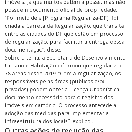
y
imóveis, já que muitos detêm a posse, mas não
M
possuem documento oficial de propriedade.
V
u
d
“Por meio dele [Programa Regulariza-DF], foi
o
criada a Carreta da Regularização, que transita
i
entre as cidades do DF que estão em processo
de regularização, para facilitar a entrega dessa
d
documentação”, disse.
Sobre o tema, a Secretaria de Desenvolvimento
e
Urbano e Habitação informou que regularizou
78 áreas desde 2019. “Com a regularização, os
responsáveis pelas áreas (públicas e/ou
o
privadas) podem obter a Licença Urbanística,
documento necessário para o registro dos
imóveis em cartório. O processo antecede a
adoção das medidas para implementar a
infraestrutura dos locais”, explicou.
Outras ações de redução das