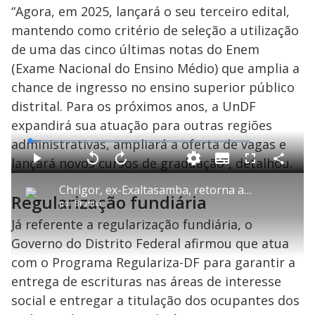
“Agora, em 2025, lançará o seu terceiro edital,
mantendo como critério de seleção a utilização
de uma das cinco últimas notas do Enem
(Exame Nacional do Ensino Médio) que amplia a
chance de ingresso no ensino superior público
distrital. Para os próximos anos, a UnDF
expandirá sua atuação para outras regiões
administrativas, ampliará a oferta de vagas e
L
o
a
lançará novos cursos de graduação”, detalhou.
S
d
u
C
P
V
A
P
F
e
b
o
l
o
v
u
d
t
m
a
l
a
l
:
Chrigor, ex-Exaltasamba, retorna aos palcos para comemorar aniversário de Brasília
i
p
y
t
n
l
4
Regularização fundiária
t
a
a
ç
s
.
por
Brasília
l
r
r
a
c
2
e
t
1
r
l
r
4
s
i
0
1
e
Já referente a regularização fundiária, o
%
l
s
0
e
h
e
s
n
a
Governo do Distrito Federal afirmou que atua
g
e
r
u
g
n
u
a
com o Programa Regulariza-DF para garantir a
d
n
o
d
s
o
entrega de escrituras nas áreas de interesse
s
social e entregar a titulação dos ocupantes dos