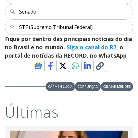
M
V
u
d
Senado
o
i
STF (Supremo Tribunal Federal)
Fique por dentro das principais notícias do dia
d
no Brasil e no mundo.
Siga o canal do R7
, o
portal de notícias da RECORD, no WhatsApp
e
o
CÁRMEN LÚCIA
CORRUPÇÃO
GILMAR MENDES
Últimas