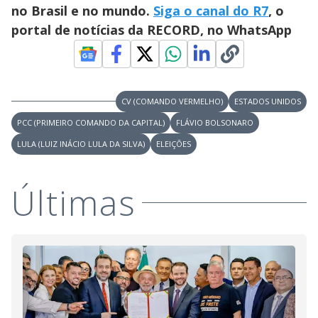
d
no Brasil e no mundo.
Siga o canal do R7
, o
portal de notícias da RECORD, no WhatsApp
e
o
CV (COMANDO VERMELHO)
ESTADOS UNIDOS
PCC (PRIMEIRO COMANDO DA CAPITAL)
FLÁVIO BOLSONARO
LULA (LUIZ INÁCIO LULA DA SILVA)
ELEIÇÕES
Últimas