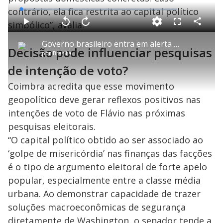
contrário, ela fica restrita ao capital político
L
o
a
simbólico”, avalia.
d
C
P
V
A
P
F
e
o
l
o
v
u
d
m
a
l
a
l
:
Governo brasileiro entra em alerta após EUA classificarem CV e PCC como organizações terroristas
p
y
t
n
l
1
Decisão pode influenciar pesquisas
a
a
ç
s
.
por
Brasília
r
r
a
c
2
t
1
r
l
r
5
i
0
1
e
de intenção de voto?
%
l
s
0
e
h
e
s
n
a
g
e
r
Coimbra acredita que esse movimento
u
g
n
u
a
d
n
geopolítico deve gerar reflexos positivos nas
o
d
s
o
s
intenções de voto de Flávio nas próximas
y
pesquisas eleitorais.
“O capital político obtido ao ser associado ao
M
V
u
‘golpe de misericórdia’ nas finanças das facções
d
o
é o tipo de argumento eleitoral de forte apelo
popular, especialmente entre a classe média
i
urbana. Ao demonstrar capacidade de trazer
soluções macroeconômicas de segurança
diretamente de Washington, o senador tende a