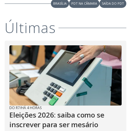
y
BRASÍLIA
PDT NA CÂMARA
SAÍDA DO PDT
M
V
u
d
Últimas
o
i
d
e
o
DO R7
/
HÁ 4 HORAS
Eleições 2026: saiba como se
inscrever para ser mesário