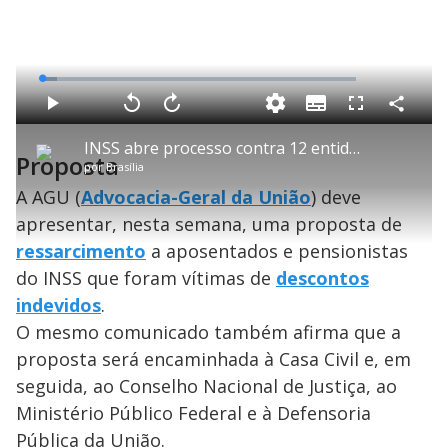
L
o
a
S
d
u
C
P
V
A
P
F
e
b
o
l
o
v
u
d
t
m
a
l
a
l
:
INSS abre processo contra 12 entidades investigadas por descontos ilegais nas aposentadorias
i
p
y
t
n
l
4
Proposta
t
a
a
ç
s
.
por
Brasília
l
r
r
a
c
8
e
t
1
r
l
r
4
s
i
0
1
e
A AGU (
%
Advocacia-Geral da União
) deve
l
s
0
e
h
e
s
n
a
apresentar, nesta semana, uma proposta de
g
e
r
u
g
n
u
a
ressarcimento
a aposentados e pensionistas
d
n
o
d
s
o
do INSS que foram vítimas de
descontos
s
indevidos
.
y
O mesmo comunicado também afirma que a
M
proposta será encaminhada à Casa Civil e, em
V
u
d
seguida, ao Conselho Nacional de Justiça, ao
o
Ministério Público Federal e à Defensoria
Pública da União.