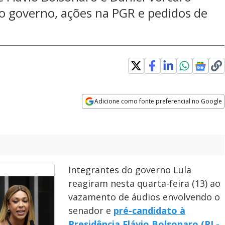
o governo, ações na PGR e pedidos de
ens in new window
Adicione como fonte preferencial no Google
Opens in new window
Integrantes do governo Lula
reagiram nesta quarta-feira (13) ao
vazamento de áudios envolvendo o
senador e
pré-candidato à
Presidência Flávio Bolsonaro (PL-