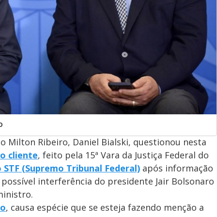
o
 Milton Ribeiro, Daniel Bialski, questionou nesta
o cliente
, feito pela 15ª Vara da Justiça Federal do
o STF (Supremo Tribunal Federal)
após informação
 possível interferência do presidente Jair Bolsonaro
inistro.
ão
, causa espécie que se esteja fazendo menção a