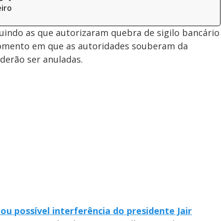
eiro
cluindo as que autorizaram quebra de sigilo bancário
momento em que as autoridades souberam da
derão ser anuladas.
u possível interferência do presidente Jair