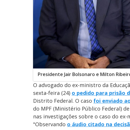
Presidente Jair Bolsonaro e Milton Ribeir
O advogado do ex-ministro da Educação
sexta-feira (24)
o pedido para prisão d
Distrito Federal. O caso
foi enviado a
do MPF (Ministério Público Federal) de
nas investigações sobre o caso do ex-m
"Observando
o áudio citado na decis