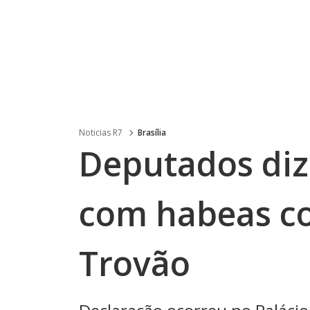
Noticias R7
Brasília
Deputados di
com habeas co
Trovão