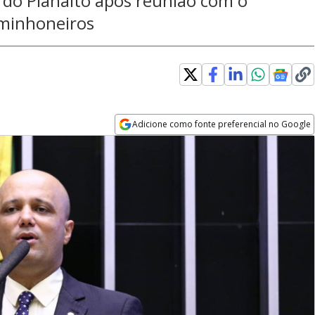
 do Planalto após reunião com o
aminhoneiros
Adicione como fonte preferencial no Google
Opens in new window