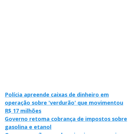
M
V
u
d
o
i
d
e
o
Polícia apreende caixas de dinheiro em
operação sobre 'verdurão' que movimentou
R$ 17 milhões
Governo retoma cobrança de impostos sobre
gasolina e etanol