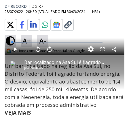
DF RECORD
|
Do R7
28/07/2022 - 20H50
(ATUALIZADO EM
30/03/2024 - 11H31
)
A+
A-
L
o
a
Adicione como fonte preferencial no Google
d
C
P
V
A
P
F
e
o
l
o
v
u
Opens in new window
d
m
a
l
a
l
:
Bar localizado na Asa Sul é flagrado desviando energia
p
y
t
n
l
1
Um bar localizado na região da Asa Sul, no
a
a
ç
s
6
por
Notícias
r
r
a
c
.
t
1
r
l
r
7
Distrito Federal, foi flagrado furtando energia.
i
0
1
e
7
l
s
0
e
%
h
O desvio, equivalente ao abastecimento de 1,4
e
s
n
a
g
e
r
u
g
mil casas, foi de 250 mil kilowatts. De acordo
n
u
a
d
n
o
d
com a Neoenergia, toda a energia utilizada será
s
o
s
cobrada em processo administrativo.
y
VEJA MAIS
M
u
d