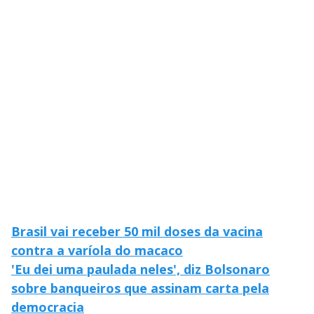
V
o
i
d
e
o
Brasil vai receber 50 mil doses da vacina
contra a varíola do macaco
'Eu dei uma paulada neles', diz Bolsonaro
sobre banqueiros que assinam carta pela
democracia