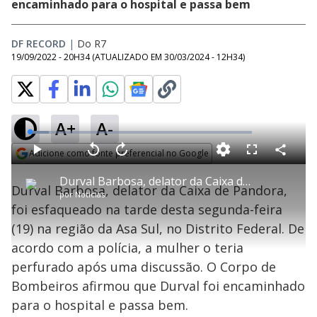
encaminhado para o hospital e passa bem
DF RECORD
|
Do R7
19/09/2022 - 20H34
(ATUALIZADO EM
30/03/2024 - 12H34
)
A+
A-
L
o
a
Adicione como fonte preferencial no Google
d
C
P
V
A
P
F
e
o
l
o
v
u
Opens in new window
d
m
a
l
a
l
:
Durval Barbosa, delator da Caixa de Pandora, é esfaqueado pela esposa no DF
p
y
t
n
l
8
Durval Barbosa, delator da Caixa de Pandora,
a
a
ç
s
.
por
Notícias
r
r
a
c
5
t
1
r
l
r
7
foi esfaqueado na tarde desta segunda-feira
i
0
1
e
%
l
s
0
e
h
(19) na região da Asa Sul, no Distrito Federal. De
e
s
n
a
g
e
r
u
g
acordo com a polícia, a mulher o teria
n
u
a
d
n
o
d
perfurado após uma discussão. O Corpo de
s
o
s
Bombeiros afirmou que Durval foi encaminhado
y
para o hospital e passa bem.