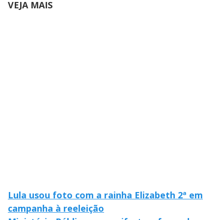
VEJA MAIS
M
V
u
d
o
i
d
e
o
Lula usou foto com a rainha Elizabeth 2ª em
campanha à reeleição