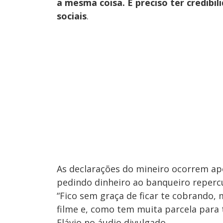
a mesma coisa. É preciso ter credibil
sociais
.
As declarações do mineiro ocorrem apó
pedindo dinheiro ao banqueiro repercu
“Fico sem graça de ficar te cobrando
filme e, como tem muita parcela para 
Flávio no áudio divulgado.