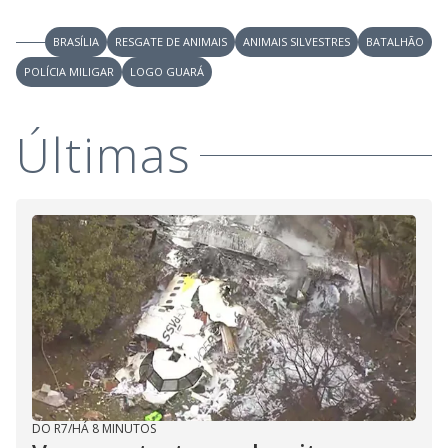
BRASÍLIA
RESGATE DE ANIMAIS
ANIMAIS SILVESTRES
BATALHÃO
POLÍCIA MILIGAR
LOGO GUARÁ
Últimas
DO R7
/
HÁ 8 MINUTOS