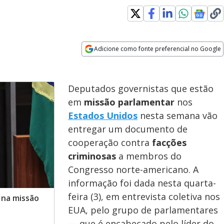
Adicione como fonte preferencial no Google
Opens in new window
Deputados governistas que estão
em
missão parlamentar
nos
Estados Unidos
nesta semana vão
entregar um documento de
cooperação contra
facções
criminosas
a membros do
Congresso norte-americano. A
informação foi dada nesta quarta-
feira (3), em entrevista coletiva nos
 na missão
EUA, pelo grupo de parlamentares
— que é encabeçado pelo líder do