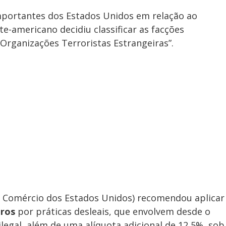
mportantes dos Estados Unidos em relação ao
te-americano decidiu classificar as facções
“Organizações Terroristas Estrangeiras”.
de Comércio dos Estados Unidos) recomendou aplicar
iros
por práticas desleais, que envolvem desde o
legal, além de uma alíquota adicional de 12,5%, sob