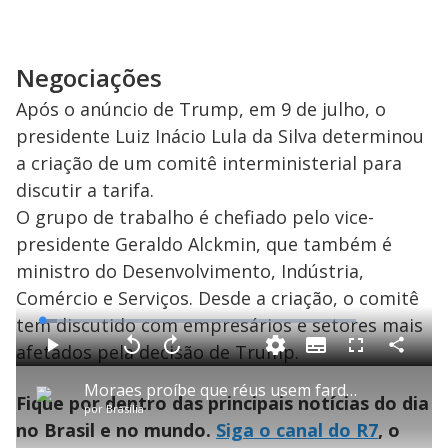
Negociações
Após o anúncio de Trump, em 9 de julho, o
presidente Luiz Inácio Lula da Silva determinou
a criação de um comitê interministerial para
discutir a tarifa.
O grupo de trabalho é chefiado pelo vice-
presidente Geraldo Alckmin, que também é
ministro do Desenvolvimento, Indústria,
Comércio e Serviços. Desde a criação, o comitê
tem discutido com empresários e setores mais
L
o
a
afetados pela decisão de Trump.
S
d
u
C
P
V
A
P
F
e
b
o
l
o
v
u
d
t
m
a
l
a
l
:
Moraes proíbe que réus usem farda durante interrogatórios sobre suposta tentativa de golpe
i
p
y
t
n
l
4
Fique por dentro das principais notícias do dia
t
a
a
ç
s
.
por
Brasília
l
r
r
a
c
7
e
t
1
r
r
3
no Brasil e no mundo.
Siga o canal do R7
, o
s
i
0
1
e
%
l
s
0
e