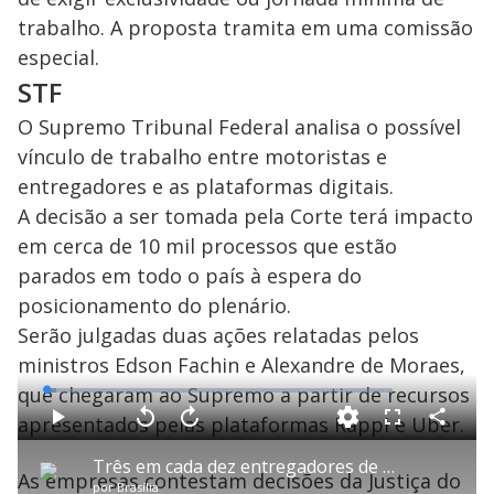
V
o
trabalho. A proposta tramita em uma comissão
i
especial.
STF
d
O Supremo Tribunal Federal analisa o possível
vínculo de trabalho entre motoristas e
e
entregadores e as plataformas digitais.
A decisão a ser tomada pela Corte terá impacto
em cerca de 10 mil processos que estão
o
parados em todo o país à espera do
posicionamento do plenário.
Serão julgadas duas ações relatadas pelos
ministros Edson Fachin e Alexandre de Moraes,
que chegaram ao Supremo a partir de recursos
L
o
a
apresentados pelas plataformas Rappi e Uber.
d
C
P
V
A
P
F
e
o
l
o
v
u
d
m
a
l
a
l
:
Três em cada dez entregadores de aplicativo enfrentam insegurança alimentar, mostra pesquisa
p
y
t
n
l
3
As empresas contestam decisões da Justiça do
a
a
ç
s
.
por
Brasília
r
r
a
c
0