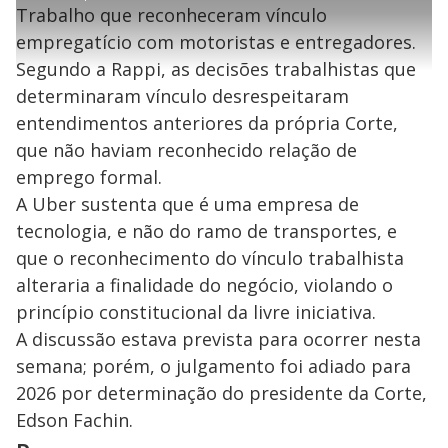
t
1
r
l
r
0
Trabalho que reconheceram vínculo
i
0
1
e
%
l
s
0
e
h
empregatício com motoristas e entregadores.
e
s
n
a
g
e
r
u
g
Segundo a Rappi, as decisões trabalhistas que
n
u
a
d
n
o
d
determinaram vínculo desrespeitaram
s
o
s
entendimentos anteriores da própria Corte,
y
que não haviam reconhecido relação de
emprego formal.
M
V
u
d
A Uber sustenta que é uma empresa de
o
tecnologia, e não do ramo de transportes, e
i
que o reconhecimento do vínculo trabalhista
alteraria a finalidade do negócio, violando o
princípio constitucional da livre iniciativa.
d
A discussão estava prevista para ocorrer nesta
semana; porém, o julgamento foi adiado para
e
2026 por determinação do presidente da Corte,
Edson Fachin.