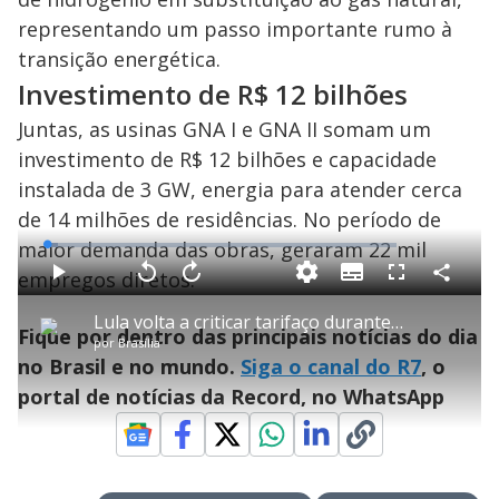
representando um passo importante rumo à
transição energética.
Investimento de R$ 12 bilhões
Juntas, as usinas GNA I e GNA II somam um
investimento de R$ 12 bilhões e capacidade
instalada de 3 GW, energia para atender cerca
de 14 milhões de residências. No período de
maior demanda das obras, geraram 22 mil
L
o
a
empregos diretos.
S
d
u
C
P
V
A
P
F
e
b
o
l
o
v
u
d
t
m
a
l
a
l
:
Lula volta a criticar tarifaço durante lançamento de programa de urbanização de comunidades em SP
i
p
y
t
n
l
3
Fique por dentro das principais notícias do dia
t
a
a
ç
s
.
por
Brasília
l
r
r
a
c
0
e
t
1
r
l
r
4
no Brasil e no mundo.
Siga o canal do R7
, o
s
i
0
1
e
%
l
s
0
e
h
portal de notícias da Record, no WhatsApp
e
s
n
a
g
e
r
u
g
n
u
a
d
n
o
d
s
o
s