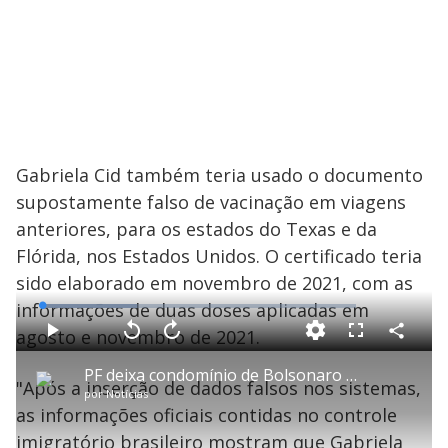
d
e
o
Gabriela Cid também teria usado o documento
supostamente falso de vacinação em viagens
anteriores, para os estados do Texas e da
Flórida, nos Estados Unidos. O certificado teria
sido elaborado em novembro de 2021, com as
informações de duas doses aplicadas em
L
o
a
agosto e novembro de 2021.
d
C
P
V
A
P
F
e
o
l
o
v
u
d
m
a
l
a
l
:
PF deixa condomínio de Bolsonaro em Brasília após cumprir mandado de busca e apreensão
p
y
t
n
l
3
"Após a inserção de dados falsos nos sistemas,
a
a
ç
s
0
por
Notícias
r
r
a
c
.
t
1
r
l
r
2
as informações oficiais contidas no controle
i
0
1
e
3
l
s
0
e
%
h
imigratório brasileiro mostram que Gabriela
e
s
n
a
g
e