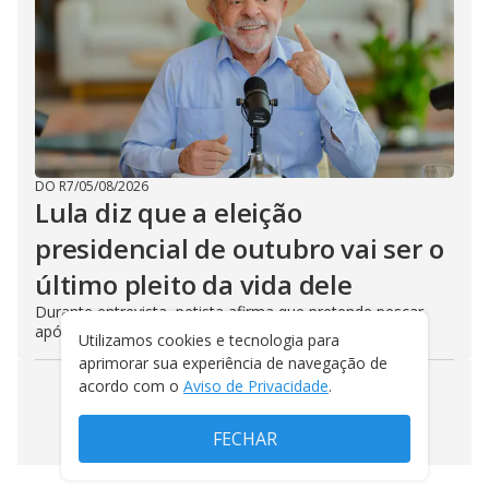
DO R7
/
05/08/2026
Lula diz que a eleição
presidencial de outubro vai ser o
último pleito da vida dele
Durante entrevista, petista afirma que pretende pescar
após o término de um eventual quarto mandato
Utilizamos cookies e tecnologia para
aprimorar sua experiência de navegação de
acordo com o
Aviso de Privacidade
.
VEJA MAIS NOTÍCIAS
FECHAR