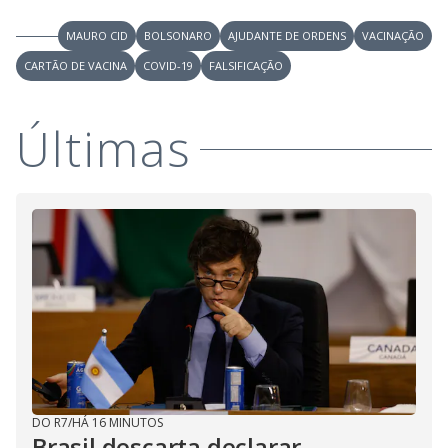
MAURO CID
BOLSONARO
AJUDANTE DE ORDENS
VACINAÇÃO
CARTÃO DE VACINA
COVID-19
FALSIFICAÇÃO
Últimas
DO R7
/
HÁ 16 MINUTOS
Brasil descarta declarar