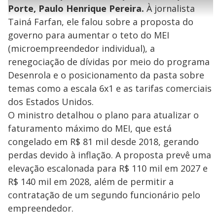
l
e
s
n
a
g
e
Porte, Paulo Henrique Pereira.
À jornalista
r
u
g
n
u
a
Tainá Farfan, ele falou sobre a proposta do
d
n
o
d
s
o
governo para aumentar o teto do MEI
s
y
(microempreendedor individual), a
renegociação de dívidas por meio do programa
M
Desenrola e o posicionamento da pasta sobre
V
u
d
o
temas como a escala 6x1 e as tarifas comerciais
dos Estados Unidos.
i
O ministro detalhou o plano para atualizar o
faturamento máximo do MEI, que está
d
congelado em R$ 81 mil desde 2018, gerando
perdas devido à inflação. A proposta prevê uma
e
elevação escalonada para R$ 110 mil em 2027 e
R$ 140 mil em 2028, além de permitir a
contratação de um segundo funcionário pelo
o
empreendedor.