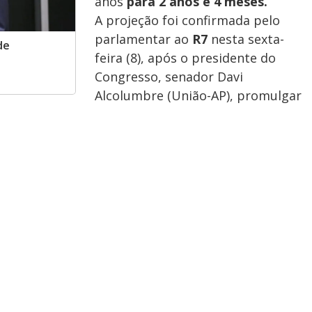
anos
para 2 anos e 4 meses.
A projeção foi confirmada pelo
parlamentar ao
R7
nesta sexta-
de
feira (8), após o presidente do
Congresso, senador Davi
Alcolumbre (União-AP), promulgar