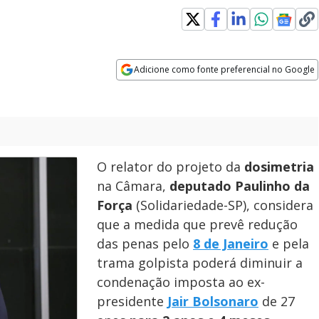
ew window
Adicione como fonte preferencial no Google
Opens in new window
O relator do projeto da
dosimetria
na Câmara,
deputado Paulinho da
Força
(Solidariedade-SP), considera
que a medida que prevê redução
das penas pelo
8 de Janeiro
e pela
trama golpista poderá diminuir a
condenação imposta ao ex-
presidente
Jair Bolsonaro
de 27