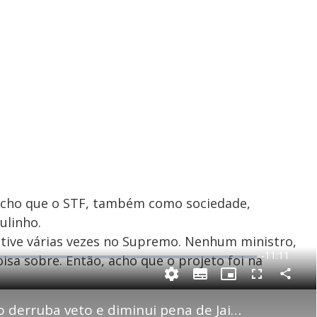
 Acho que o STF, também como sociedade,
ulinho.
stive várias vezes no Supremo. Nenhum ministro,
R
-
11:11
isa sobre. Então, acho que o projeto foi na
e
C
S
P
F
m
o
u
i
u
m
b
c
l
p
PL da Dosimetria: Congresso derruba veto e diminui pena de Jair Bolsonaro
a
t
t
l
a
i
u
s