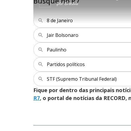
Busque no R7
r
a
8
por
Brasília
1
r
9
0
1
%
s
0
e
s
g
e
u
g
8 de Janeiro
n
u
d
n
o
d
s
o
s
Jair Bolsonaro
Paulinho
M
u
d
o
Partidos políticos
STF (Supremo Tribunal Federal)
Fique por dentro das principais notíc
R7
, o portal de notícias da RECORD,