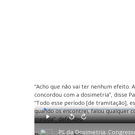
“Acho que não vai ter nenhum efeito.
concordou com a dosimetria”, disse Pa
“Todo esse período [de tramitação], e
quando os encontrei, falou qualquer co
L
o
a
medida”, defendeu.
d
P
V
A
e
l
o
v
d
a
l
a
:
y
t
n
0
a
ç
.