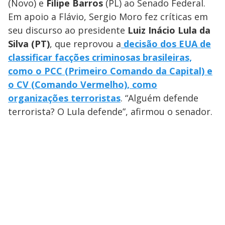
(Novo) e
Filipe Barros
(PL) ao Senado Federal.
Em apoio a Flávio, Sergio Moro fez críticas em
seu discurso ao presidente
Luiz Inácio Lula da
Silva (PT)
, que reprovou a
decisão dos EUA de
classificar facções criminosas brasileiras,
como o PCC (Primeiro Comando da Capital) e
o CV (Comando Vermelho), como
organizações terroristas
. “Alguém defende
terrorista? O Lula defende”, afirmou o senador.