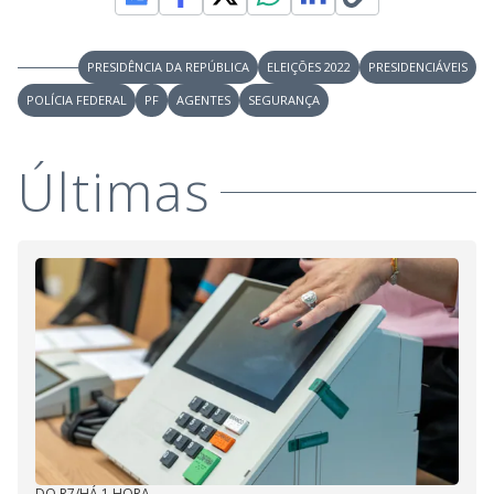
PRESIDÊNCIA DA REPÚBLICA
ELEIÇÕES 2022
PRESIDENCIÁVEIS
POLÍCIA FEDERAL
PF
AGENTES
SEGURANÇA
Últimas
DO R7
/
HÁ 1 HORA