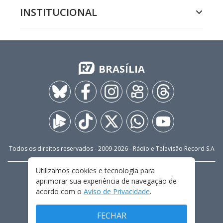
INSTITUCIONAL
BRASÍLIA
Todos os direitos reservados - 2009-
2026
- Rádio e Televisão Record S.A
Utilizamos cookies e tecnologia para
CARREIRA
FALE CONOSCO
PRIVACIDADE
aprimorar sua experiência de navegação de
TERMOS E CONDIÇÕES DE USO
acordo com o
Aviso de Privacidade
.
FECHAR