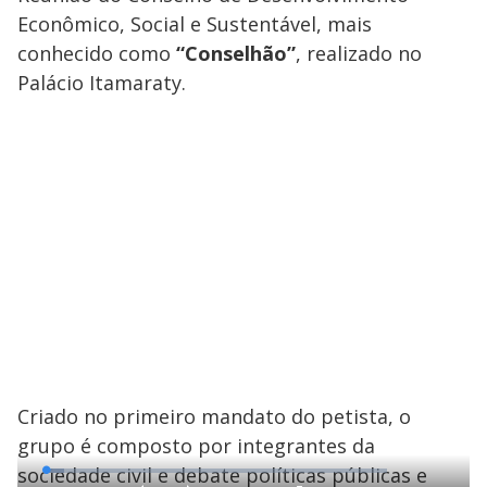
Econômico, Social e Sustentável, mais
conhecido como
“Conselhão”
, realizado no
Palácio Itamaraty.
Criado no primeiro mandato do petista, o
grupo é composto por integrantes da
sociedade civil e debate políticas públicas e
L
o