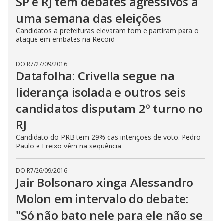
SP e RJ têm debates agressivos a
uma semana das eleições
Candidatos a prefeituras elevaram tom e partiram para o
ataque em embates na Record
DO R7
/
27/09/2016
Datafolha: Crivella segue na
liderança isolada e outros seis
candidatos disputam 2º turno no
RJ
Candidato do PRB tem 29% das intenções de voto. Pedro
Paulo e Freixo vêm na sequência
DO R7
/
26/09/2016
Jair Bolsonaro xinga Alessandro
Molon em intervalo do debate:
"Só não bato nele para ele não se