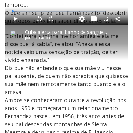
lembrou.
O que sim surpreendeu Fernández foi descobrir
L
o
a
que todos pareciam saber disso antes dela.
S
d
u
C
P
V
A
P
F
e
b
o
l
o
v
u
d
t
m
a
l
a
l
:
Cuba alerta para 'banho de sangue' se EUA invadirem ilha
i
p
y
t
n
l
4
“Contei para a minha melhor amiga e ela me
t
a
a
ç
s
.
por
Internacional
l
r
r
a
c
9
e
t
1
r
l
r
6
disse que já sabia”, relatou. “Anexa a essa
s
i
0
1
e
%
l
s
0
e
h
notícia veio uma sensação de traição, de ter
e
s
n
a
g
e
r
u
g
vivido enganada.”
n
u
a
d
n
o
d
Diz que não entende o que sua mãe viu nesse
s
o
s
pai ausente, de quem não acredita que quisesse
y
sua mãe nem remotamente tanto quanto ela o
amava.
M
V
u
d
Ambos se conheceram durante a revolução nos
o
anos 1950 e começaram um relacionamento.
i
Fernández nasceu em 1956, três anos antes de
seu pai descer das montanhas de Sierra
Maestra e derrubar o regime de Fulgencio