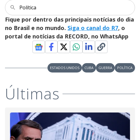
i
Política
Fique por dentro das principais notícias do dia
d
no Brasil e no mundo.
Siga o canal do R7
, o
portal de notícias da RECORD, no WhatsApp
e
o
ESTADOS UNIDOS
CUBA
GUERRA
POLÍTICA
Últimas