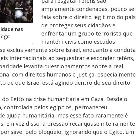
para resgatar reféns são
amplamente condenadas, pouco se
fala sobre o direito legítimo do país
de proteger seus cidadãos e
lidade nas
enfrentar um grupo terrorista que
fogo
mantém civis como escudos
ase exclusivamente sobre Israel, enquanto a conduta
eis internacionais ao sequestrar e esconder reféns,
paridade levanta questionamentos sobre a real
nal com direitos humanos e justiça, especialmente
o de que Israel está agindo dentro do seu direito
 do Egito na crise humanitária em Gaza. Desde o
ah, controlada pelos egípcios, permaneceu
de ajuda humanitária, mas esse fato raramente é
. Em vez disso, a pressão recai quase inteiramente
esponsável pelo bloqueio, ignorando que o Egito, um