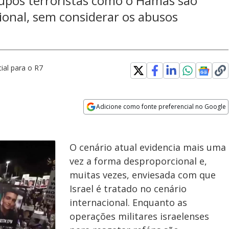
rupos terroristas como o Hamas são
ional, sem considerar os abusos
ial para o R7
Adicione como fonte preferencial no Google
Opens in new window
O cenário atual evidencia mais uma
vez a forma desproporcional e,
muitas vezes, enviesada com que
Israel é tratado no cenário
internacional. Enquanto as
operações militares israelenses