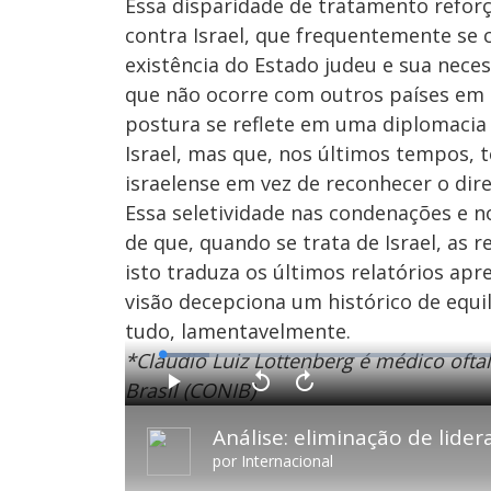
Essa disparidade de tratamento refor
contra Israel, que frequentemente se 
existência do Estado judeu e sua nec
que não ocorre com outros países em s
postura se reflete em uma diplomacia 
Israel, mas que, nos últimos tempos, 
israelense em vez de reconhecer o dire
Essa seletividade nas condenações e 
de que, quando se trata de Israel, as
isto traduza os últimos relatórios ap
visão decepciona um histórico de equil
tudo, lamentavelmente.
*Cláudio Luiz Lottenberg é médico ofta
L
o
a
Brasil (CONIB)
d
P
V
A
e
l
o
v
d
a
l
a
:
y
t
n
6
a
ç
.
r
a
4
por
Internacional
1
r
7
0
1
%
s
0