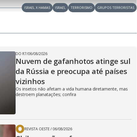
l
V
h
n
n
e
a
-
i
ISRAEL X HAMAS
ISRAEL
l
TERRORISMO
GRUPOS TERRORISTAS
r
P
o
i
c
n
c
i
t
d
u
g
a
a
r
d
e
e
T
i
m
y
e
DO R7
/
06/08/2026
Nuvem de gafanhotos atinge sul
da Rússia e preocupa até países
V
vizinhos
Os insetos não afetam a vida humana diretamente, mas
destroem planatações; confira
i
d
REVISTA OESTE
/
06/08/2026