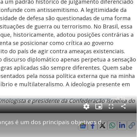
ça um padrão histórico de julgamento diferenciado
confunde com antissemitismo. A legitimidade da
essidade de defesa são questionadas de uma forma
ituações de guerra ou terrorismo. No Brasil, essa
que, historicamente, adotou posições contrárias a
tenta se posicionar como crítica ao governo
ito do país de agir contra ameaças existenciais.
no discurso diplomático apenas perpetua a sensação
 regras aplicadas são sempre diferentes. Quem sabe
resentados pela nossa política externa que na minha
íbrio e multilateralismo. A ideologia presente em
R
-
1:32
lmologista e presidente da Confederação Israelita do
e
P
C
P
F
m
o
i
u
m
c
l
p
Análise: eliminação de lideranças é um dos principais objetivos da guerra contra terroristas
a
t
l
a
u
s
r
r
c
i
t
e
r
i
-
e
l
n
i
e