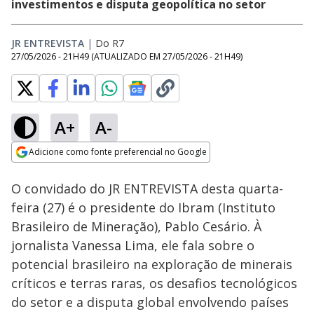
investimentos e disputa geopolítica no setor
JR ENTREVISTA
|
Do R7
27/05/2026 - 21H49
(ATUALIZADO EM
27/05/2026 - 21H49
)
A+
A-
Loaded
:
3.42%
Adicione como fonte preferencial no Google
Ativar
Som
Opens in new window
O convidado do JR ENTREVISTA desta quarta-
feira (27) é o presidente do Ibram (Instituto
Brasileiro de Mineração), Pablo Cesário. À
jornalista Vanessa Lima, ele fala sobre o
potencial brasileiro na exploração de minerais
críticos e terras raras, os desafios tecnológicos
do setor e a disputa global envolvendo países