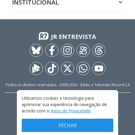
INSTITUCIONAL
JR ENTREVISTA
Todos os direitos reservados - 2009-
2026
- Rádio e Televisão Record S.A
Utilizamos cookies e tecnologia para
CARREIRA
FALE CONOSCO
PRIVACIDADE
aprimorar sua experiência de navegação de
TERMOS E CONDIÇÕES DE USO
acordo com o
Aviso de Privacidade
.
FECHAR