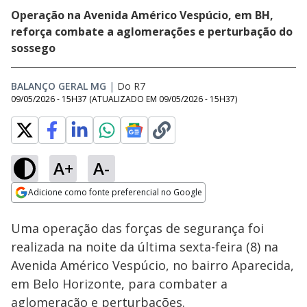
Operação na Avenida Américo Vespúcio, em BH,
reforça combate a aglomerações e perturbação do
sossego
BALANÇO GERAL MG
|
Do R7
09/05/2026 - 15H37
(ATUALIZADO EM
09/05/2026 - 15H37
)
A+
A-
Loaded
:
15.45%
Adicione como fonte preferencial no Google
Subtitles
Ativar
Som
Opens in new window
Uma operação das forças de segurança foi
realizada na noite da última sexta-feira (8) na
Avenida Américo Vespúcio, no bairro Aparecida,
em Belo Horizonte, para combater a
aglomeração e perturbações.