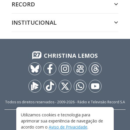
RECORD
INSTITUCIONAL
CHRISTINA LEMOS
Todos os direitos reservados - 2009-
2026
- Rádio e Televisão Record S.A
Utilizamos cookies e tecnologia para
CARREIRA
FALE CONOSCO
PRIVACIDADE
aprimorar sua experiência de navegação de
TERMOS E CONDIÇÕES DE USO
acordo com o
Aviso de Privacidade
.