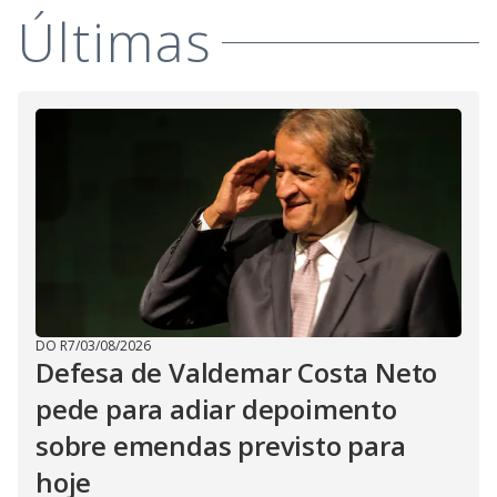
Últimas
M
V
u
d
o
i
d
e
o
DO R7
/
03/08/2026
Defesa de Valdemar Costa Neto
pede para adiar depoimento
sobre emendas previsto para
hoje