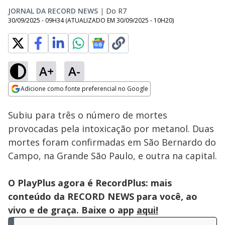
JORNAL DA RECORD NEWS
|
Do R7
30/09/2025 - 09H34
(ATUALIZADO EM
30/09/2025 - 10H20
)
A+
A-
Loaded
:
8.51%
Adicione como fonte preferencial no Google
Subtitles
Ativar
Som
Opens in new window
Subiu para três o número de mortes
provocadas pela intoxicação por metanol. Duas
mortes foram confirmadas em São Bernardo do
Campo, na Grande São Paulo, e outra na capital.
O PlayPlus agora é RecordPlus: mais
conteúdo da RECORD NEWS para você, ao
vivo e de graça. Baixe o app
aqui!