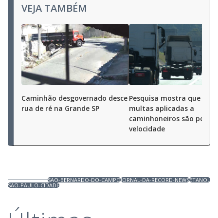
VEJA TAMBÉM
Caminhão desgovernado desce
Pesquisa mostra que 40%
rua de ré na Grande SP
multas aplicadas a
caminhoneiros são por al
velocidade
SAO-BERNARDO-DO-CAMPO
JORNAL-DA-RECORD-NEWS
ETANOL
SAO-PAULO-CIDADE