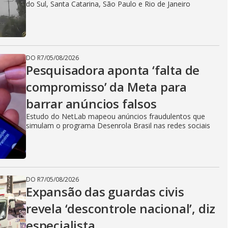
V
do Sul, Santa Catarina, São Paulo e Rio de Janeiro
i
DO R7
/
05/08/2026
Pesquisadora aponta ‘falta de
d
compromisso’ da Meta para
barrar anúncios falsos
e
Estudo do NetLab mapeou anúncios fraudulentos que
simulam o programa Desenrola Brasil nas redes sociais
o
DO R7
/
05/08/2026
Expansão das guardas civis
revela ‘descontrole nacional’, diz
especialista