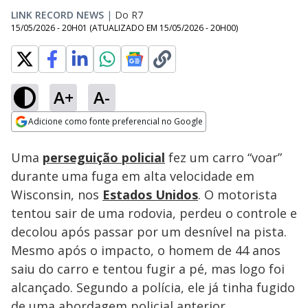
LINK RECORD NEWS
|
Do R7
15/05/2026 - 20H01
(ATUALIZADO EM
15/05/2026 - 20H00
)
A+
A-
Loaded
:
100.00%
Adicione como fonte preferencial no Google
Subtitles
Ativar
Som
Opens in new window
Uma
perseguição policial
fez um carro “voar”
durante uma fuga em alta velocidade em
Wisconsin, nos
Estados Unidos
. O motorista
tentou sair de uma rodovia, perdeu o controle e
decolou após passar por um desnível na pista.
Mesmo após o impacto, o homem de 44 anos
saiu do carro e tentou fugir a pé, mas logo foi
alcançado. Segundo a polícia, ele já tinha fugido
de uma abordagem policial anterior.