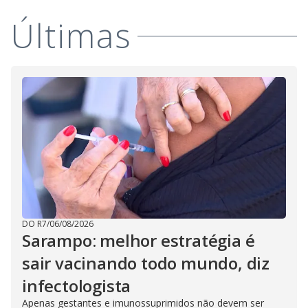
i
Últimas
d
e
o
DO R7
/
06/08/2026
Sarampo: melhor estratégia é
sair vacinando todo mundo, diz
infectologista
Apenas gestantes e imunossuprimidos não devem ser