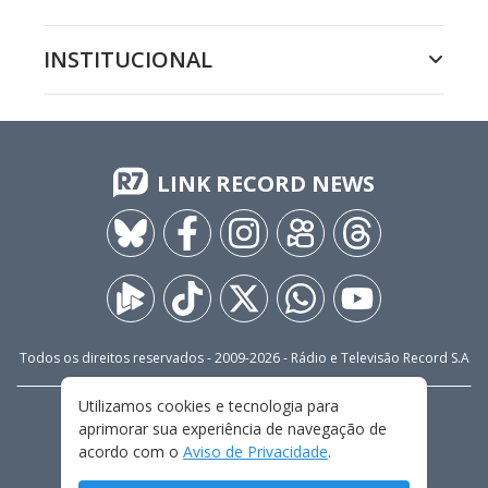
INSTITUCIONAL
LINK RECORD NEWS
Todos os direitos reservados - 2009-
2026
- Rádio e Televisão Record S.A
Utilizamos cookies e tecnologia para
CARREIRA
FALE CONOSCO
PRIVACIDADE
aprimorar sua experiência de navegação de
TERMOS E CONDIÇÕES DE USO
acordo com o
Aviso de Privacidade
.