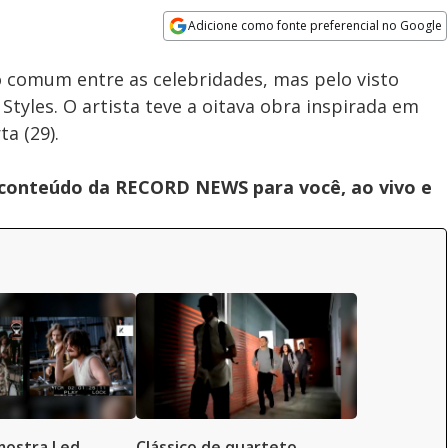
100.00%
Adicione como fonte preferencial no Google
Subtitles
Velocidade
Opens in new window
o comum entre as celebridades, mas pelo visto
Styles. O artista teve a oitava obra inspirada em
a (29).
s conteúdo da RECORD NEWS para você, ao vivo e
mostra Led
Clássico de quarteto