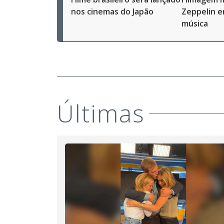
nos cinemas do Japão
Zeppelin e
música
Últimas