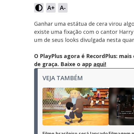
A+
A-
Ativar
Som
Ganhar uma estátua de cera virou alg
existe uma fixação com o cantor Harry 
um de seus looks divulgada nesta quart
O PlayPlus agora é RecordPlus: mai
de graça. Baixe o app
aqui!
VEJA TAMBÉM
Filme brasileiro será lançado
Filmagem 