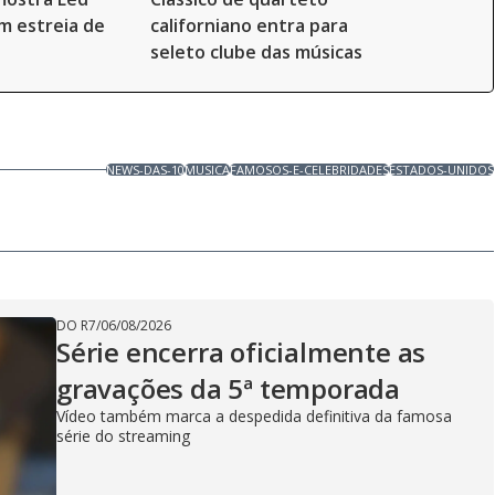
m estreia de
californiano entra para
seleto clube das músicas
NEWS-DAS-10
MUSICA
FAMOSOS-E-CELEBRIDADES
ESTADOS-UNIDOS
DO R7
/
06/08/2026
Série encerra oficialmente as
gravações da 5ª temporada
Vídeo também marca a despedida definitiva da famosa
série do streaming