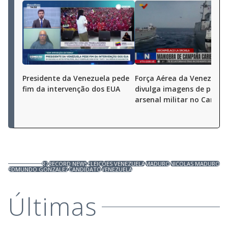
Presidente da Venezuela pede
Força Aérea da Venezuela
fim da intervenção dos EUA
divulga imagens de parte
arsenal militar no Caribe
R7
RECORD NEWS
ELEIÇÕES VENEZUELA
MADURO
NICOLAS MADURO
EDMUNDO GONZALEZ
CANDIDATO
VENEZUELA
Últimas