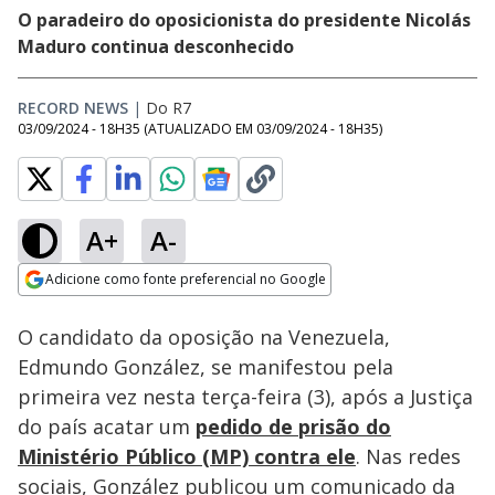
O paradeiro do oposicionista do presidente Nicolás
Maduro continua desconhecido
RECORD NEWS
|
Do R7
03/09/2024 - 18H35
(ATUALIZADO EM
03/09/2024 - 18H35
)
A+
A-
Loaded
:
100.00%
Adicione como fonte preferencial no Google
Ativar
Som
Opens in new window
O candidato da oposição na Venezuela,
Edmundo González, se manifestou pela
primeira vez nesta terça-feira (3), após a Justiça
do país acatar um
pedido de prisão do
Ministério Público (MP) contra ele
. Nas redes
sociais, González publicou um comunicado da