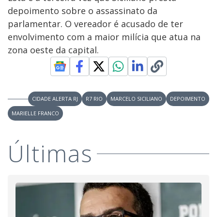
y
depoimento sobre o assassinato da
M
V
u
d
parlamentar. O vereador é acusado de ter
o
envolvimento com a maior milícia que atua na
i
zona oeste da capital.
d
CIDADE ALERTA RJ
R7 RIO
MARCELO SICILIANO
DEPOIMENTO
e
MARIELLE FRANCO
o
Últimas