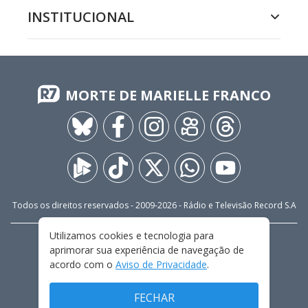
INSTITUCIONAL
MORTE DE MARIELLE FRANCO
Todos os direitos reservados - 2009-
2026
- Rádio e Televisão Record S.A
Utilizamos cookies e tecnologia para
CARREIRA
FALE CONOSCO
PRIVACIDADE
aprimorar sua experiência de navegação de
TERMOS E CONDIÇÕES DE USO
acordo com o
Aviso de Privacidade
.
FECHAR