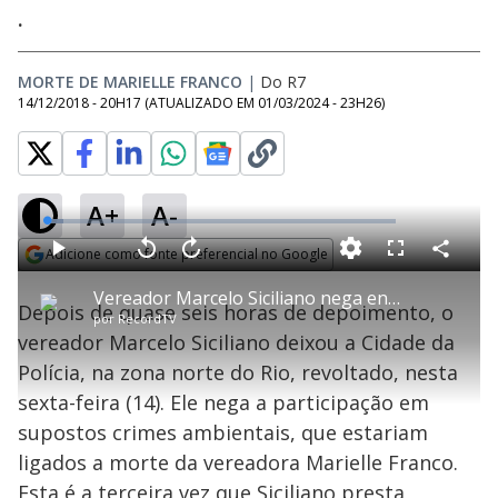
.
MORTE DE MARIELLE FRANCO
|
Do R7
14/12/2018 - 20H17
(ATUALIZADO EM
01/03/2024 - 23H26
)
A+
A-
L
o
a
Adicione como fonte preferencial no Google
d
C
P
V
A
P
F
e
o
l
o
v
u
Opens in new window
d
m
a
l
a
l
:
Vereador Marcelo Siciliano nega envolvimento na morte de Marielle Franco
p
y
t
n
l
4
Depois de quase seis horas de depoimento, o
a
a
ç
s
.
por
RecordTV
r
r
a
c
8
t
1
r
l
r
9
vereador Marcelo Siciliano deixou a Cidade da
i
0
1
e
%
l
s
0
e
h
Polícia, na zona norte do Rio, revoltado, nesta
e
s
n
a
g
e
r
u
g
sexta-feira (14). Ele nega a participação em
n
u
a
d
n
o
d
supostos crimes ambientais, que estariam
s
o
s
ligados a morte da vereadora Marielle Franco.
Esta é a terceira vez que Siciliano presta