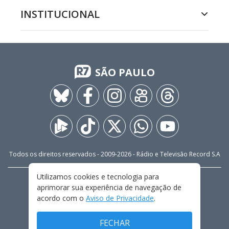
INSTITUCIONAL
SÃO PAULO
Todos os direitos reservados - 2009-
2026
- Rádio e Televisão Record S.A
Utilizamos cookies e tecnologia para
CARREIRA
FALE CONOSCO
PRIVACIDADE
aprimorar sua experiência de navegação de
TERMOS E CONDIÇÕES DE USO
acordo com o
Aviso de Privacidade
.
FECHAR