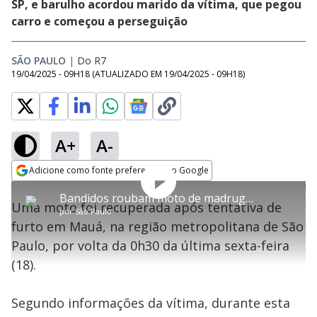
SP, e barulho acordou marido da vítima, que pegou
carro e começou a perseguição
SÃO PAULO
|
Do R7
19/04/2025 - 09H18
(ATUALIZADO EM
19/04/2025 - 09H18
)
A+
A-
Adicione como fonte preferencial no Google
Play
This
Opens in new window
Bandidos roubam moto de madrugada, mas dono acorda, inicia caçada e recupera veículo
is
Uma moto foi recuperada após tentativa de
a
Rever
por
São Paulo
modal
Video
furto em Mauá, na região metropolitana de São
window.
This
Paulo, por volta da 0h30 da última sexta-feira
modal
can
(18).
be
closed
by
pressing
Segundo informações da vítima, durante esta
the
Escape