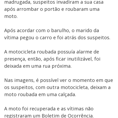
madrugada, suspeitos invadiram a sua casa
key
or
após arrombar o portão e roubaram uma
activating
the
moto.
close
button.
Após acordar com o barulho, o marido da
vítima pegou o carro e foi atrás dos suspeitos.
A motocicleta roubada possuía alarme de
presença, então, após ficar inutilizável, foi
deixada em uma rua próxima.
Nas imagens, é possível ver o momento em que
os suspeitos, com outra motocicleta, deixam a
moto roubada em uma calçada.
A moto foi recuperada e as vítimas não
registraram um Boletim de Ocorrência.