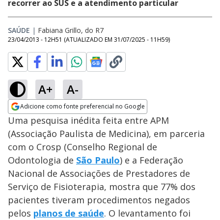
recorrer ao SUS e a atendimento particular
SAÚDE
|
Fabiana Grillo, do R7
23/04/2013 - 12H51
(ATUALIZADO EM
31/07/2025 - 11H59
)
A+
A-
Adicione como fonte preferencial no Google
Opens in new window
Uma pesquisa inédita feita entre APM
(Associação Paulista de Medicina), em parceria
com o Crosp (Conselho Regional de
Odontologia de
São Paulo
) e a Federação
Nacional de Associações de Prestadores de
Serviço de Fisioterapia, mostra que 77% dos
pacientes tiveram procedimentos negados
pelos
planos de saúde
. O levantamento foi