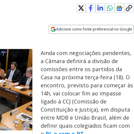
ew window
Adicione como fonte preferencial no Google
Opens in new window
Ainda com negociações pendentes,
a Câmara definirá a divisão de
comissões entre os partidos da
Casa na próxima terça-feira (18). O
encontro, previsto para começar às
14h, vai colocar fim ao impasse
ligado à CCJ (Comissão de
Constituição e Justiça), em disputa
entre MDB e União Brasil, além de
definir quais colegiados ficam com
o
PL e com o PT
.