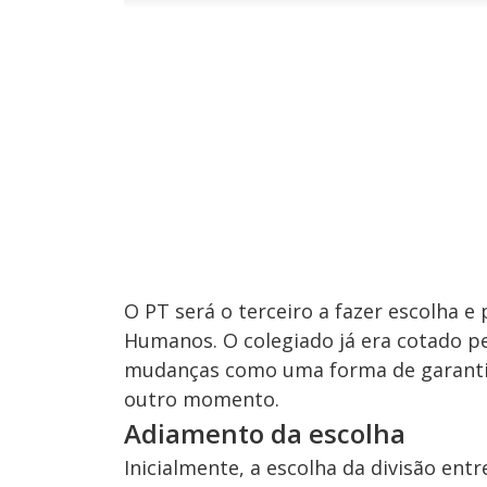
n
u
d
n
o
d
s
o
s
M
u
d
o
O PT será o terceiro a fazer escolha e
Humanos. O colegiado já era cotado p
mudanças como uma forma de garantir 
outro momento.
Adiamento da escolha
Inicialmente, a escolha da divisão ent