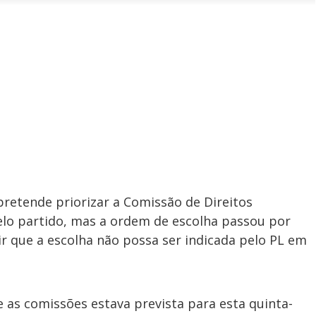
l
o
i
c
n
c
i
t
d
u
g
a
a
r
d
e
e
T
i
m
y
e
V
i
 pretende priorizar a Comissão de Direitos
elo partido, mas a ordem de escolha passou por
que a escolha não possa ser indicada pelo PL em
d
re as comissões estava prevista para esta quinta-