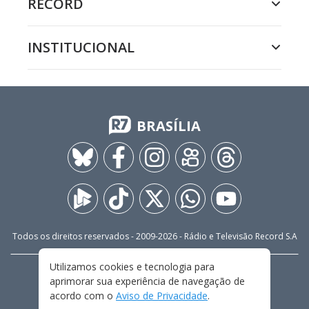
RECORD
INSTITUCIONAL
BRASÍLIA
Todos os direitos reservados - 2009-
2026
- Rádio e Televisão Record S.A
Utilizamos cookies e tecnologia para
CARREIRA
FALE CONOSCO
PRIVACIDADE
aprimorar sua experiência de navegação de
TERMOS E CONDIÇÕES DE USO
acordo com o
Aviso de Privacidade
.