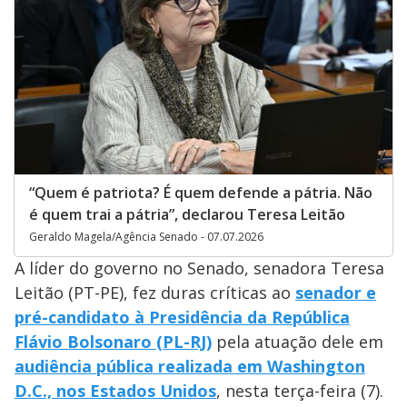
“Quem é patriota? É quem defende a pátria. Não
é quem trai a pátria”, declarou Teresa Leitão
Geraldo Magela/Agência Senado - 07.07.2026
A líder do governo no Senado, senadora Teresa
Leitão (PT-PE), fez duras críticas ao
senador e
pré-candidato à Presidência da República
Flávio Bolsonaro (PL-RJ)
pela atuação dele em
audiência pública realizada em Washington
D.C., nos Estados Unidos
, nesta terça-feira (7).