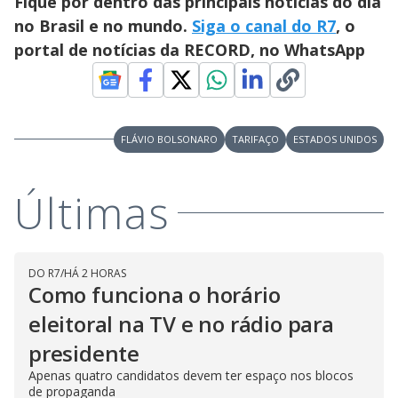
Fique por dentro das principais notícias do dia
d
no Brasil e no mundo.
Siga o canal do R7
, o
portal de notícias da RECORD, no WhatsApp
e
o
FLÁVIO BOLSONARO
TARIFAÇO
ESTADOS UNIDOS
Últimas
DO R7
/
HÁ 2 HORAS
Como funciona o horário
eleitoral na TV e no rádio para
presidente
Apenas quatro candidatos devem ter espaço nos blocos
de propaganda