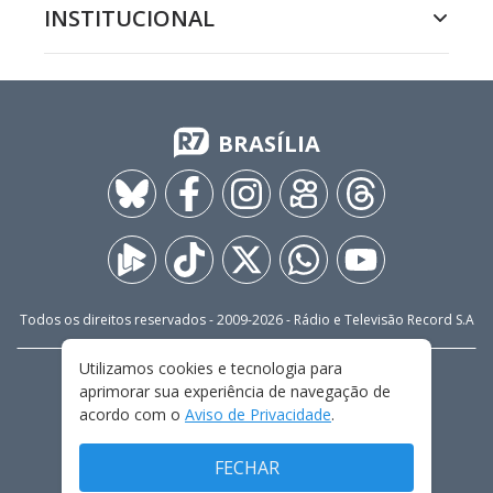
INSTITUCIONAL
BRASÍLIA
Todos os direitos reservados - 2009-
2026
- Rádio e Televisão Record S.A
Utilizamos cookies e tecnologia para
CARREIRA
FALE CONOSCO
PRIVACIDADE
aprimorar sua experiência de navegação de
TERMOS E CONDIÇÕES DE USO
acordo com o
Aviso de Privacidade
.
FECHAR