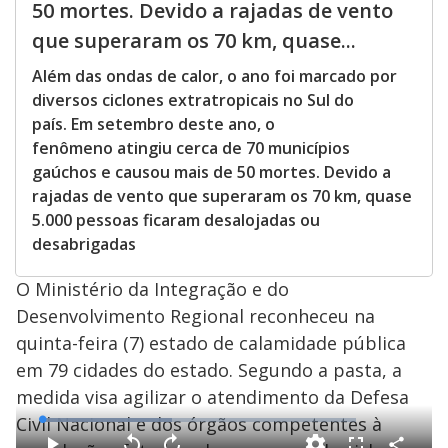
50 mortes. Devido a rajadas de vento
que superaram os 70 km, quase...
Além das ondas de calor, o ano foi marcado por
diversos ciclones extratropicais no Sul do
país. Em setembro deste ano, o
fenômeno atingiu cerca de 70 municípios
gaúchos e causou mais de 50 mortes. Devido a
rajadas de vento que superaram os 70 km, quase
5.000 pessoas ficaram desalojadas ou
desabrigadas
O Ministério da Integração e do
Desenvolvimento Regional reconheceu na
quinta-feira (7) estado de calamidade pública
em 79 cidades do estado. Segundo a pasta, a
medida visa agilizar o atendimento da Defesa
Civil Nacional e dos órgãos competentes à
L
o
a