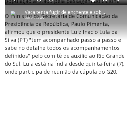
população afetada pela passagem do ciclone.
d
C
P
V
A
P
F
e
o
l
o
v
u
d
m
a
l
a
l
:
Vaca tenta fugir de enchente e sobe em telhado de casa no RS
p
y
t
n
l
4
O ministro da Secretaria de Comunicação da
a
a
ç
s
1
por
Notícias
r
r
a
c
.
t
1
r
l
r
3
Presidência da República, Paulo Pimenta,
i
0
1
e
6
l
s
0
e
%
h
afirmou que o presidente Luiz Inácio Lula da
e
s
n
a
g
e
r
u
g
Silva (PT) "tem acompanhado passo a passo e
n
u
a
d
n
o
d
sabe no detalhe todos os acompanhamentos
s
o
s
definidos" pelo comitê de auxílio ao Rio Grande
y
do Sul. Lula está na Índia desde quinta-feira (7),
onde participa de reunião da cúpula do G20.
M
V
u
d
o
i
d