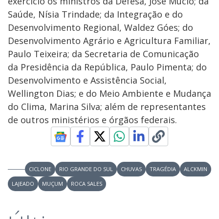
exercício os ministros da Defesa, José Múcio; da
d
Saúde, Nísia Trindade; da Integração e do
Desenvolvimento Regional, Waldez Góes; do
e
Desenvolvimento Agrário e Agricultura Familiar,
Paulo Teixeira; da Secretaria de Comunicação
o
da Presidência da República, Paulo Pimenta; do
Desenvolvimento e Assistência Social,
Wellington Dias; e do Meio Ambiente e Mudança
do Clima, Marina Silva; além de representantes
de outros ministérios e órgãos federais.
CICLONE
RIO GRANDE DO SUL
CHUVAS
TRAGÉDIA
ALCKMIN
LAJEADO
MUÇUM
ROCA SALES