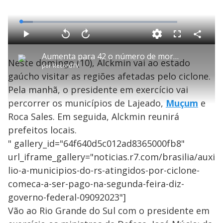
e
o
L
o
a
d
C
P
V
A
P
F
e
o
l
o
v
u
d
m
a
l
a
l
:
Aumenta para 42 o número de mortos após ciclone em RS e SC
p
y
t
n
l
7
Neste domingo (10), Alckmin vai ao estado
a
a
ç
s
.
por
RecordTV
r
r
a
c
6
t
1
r
l
r
7
gaúcho visitar as regiões afetadas pelo ciclone.
i
0
1
e
%
l
s
0
e
h
Pela manhã, o presidente em exercício vai
e
s
n
a
g
e
r
u
g
percorrer os municípios de Lajeado,
Muçum
e
n
u
a
d
n
o
d
Roca Sales. Em seguida, Alckmin reunirá
s
o
s
prefeitos locais.
y
" gallery_id="64f640d5c012ad8365000fb8"
url_iframe_gallery="noticias.r7.com/brasilia/auxi
M
V
u
d
lio-a-municipios-do-rs-atingidos-por-ciclone-
o
comeca-a-ser-pago-na-segunda-feira-diz-
i
governo-federal-09092023"]
Vão ao Rio Grande do Sul com o presidente em