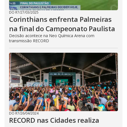
b
u
t
DO R7
/
27/03/2025
t
Corinthians enfrenta Palmeiras
o
n
na final do Campeonato Paulista
.
Decisão acontece na Neo Química Arena com
transmissão RECORD
DO R7
/
26/04/2024
RECORD nas Cidades realiza