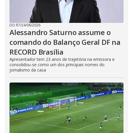
t
h
e
E
s
c
DO R7
/
24/06/2026
a
Alessandro Saturno assume o
p
e
comando do Balanço Geral DF na
k
e
RECORD Brasília
y
o
r
Apresentador tem 23 anos de trajetória na emissora e
a
consolidou-se como um dos principais nomes do
c
jornalismo da casa
t
i
v
a
t
i
n
g
t
h
e
c
l
o
s
e