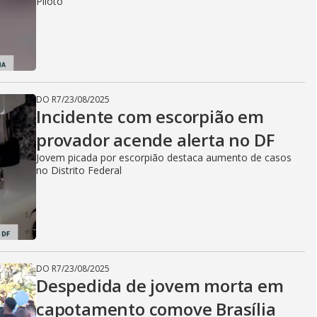
Piloto
i
d
DO R7
/
23/08/2025
Incidente com escorpião em
e
provador acende alerta no DF
Jovem picada por escorpião destaca aumento de casos
no Distrito Federal
o
DO R7
/
23/08/2025
Despedida de jovem morta em
capotamento comove Brasília