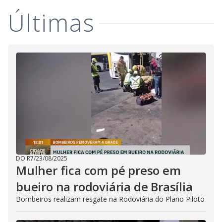
V
o
Últimas
i
d
e
o
DO R7
/
23/08/2025
Mulher fica com pé preso em
bueiro na rodoviária de Brasília
Bombeiros realizam resgate na Rodoviária do Plano Piloto