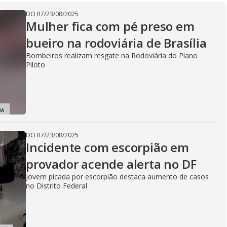
V
DO R7
/
23/08/2025
Mulher fica com pé preso em
bueiro na rodoviária de Brasília
i
Bombeiros realizam resgate na Rodoviária do Plano
Piloto
d
e
DO R7
/
23/08/2025
Incidente com escorpião em
provador acende alerta no DF
o
Jovem picada por escorpião destaca aumento de casos
no Distrito Federal