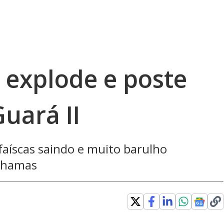
a explode e poste
uará II
faíscas saindo e muito barulho
chamas