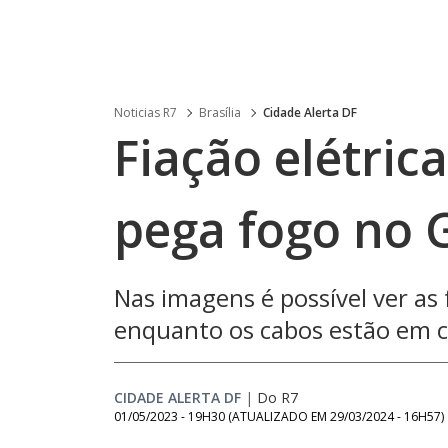
Noticias R7
Brasília
Cidade Alerta DF
Fiação elétric
pega fogo no G
Nas imagens é possível ver as 
enquanto os cabos estão em 
CIDADE ALERTA DF
|
Do R7
01/05/2023 - 19H30
(ATUALIZADO EM
29/03/2024 - 16H57
)