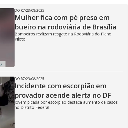
i
DO R7
/
23/08/2025
Mulher fica com pé preso em
bueiro na rodoviária de Brasília
d
Bombeiros realizam resgate na Rodoviária do Plano
Piloto
e
o
DO R7
/
23/08/2025
Incidente com escorpião em
provador acende alerta no DF
Jovem picada por escorpião destaca aumento de casos
no Distrito Federal