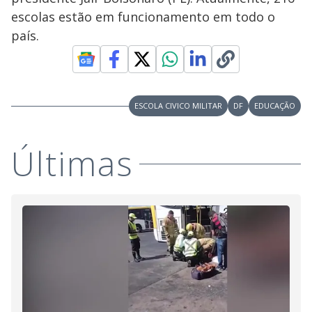
V
o
escolas estão em funcionamento em todo o
i
país.
d
ESCOLA CIVICO MILITAR
DF
EDUCAÇÃO
e
Últimas
o