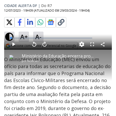
CIDADE ALERTA DF
|
Do R7
12/07/2023 - 19H09
(ATUALIZADO EM
29/03/2024 - 19H04
)
A+
A-
L
o
a
Adicione como fonte preferencial no Google
d
C
P
V
A
P
F
e
o
l
o
v
u
Opens in new window
d
m
a
l
a
l
:
Ministério da Educação encerra projeto de escolas cívico-militares
p
y
t
n
l
3
O Ministério da Educação (MEC) enviou um
a
a
ç
s
.
por
Notícias
r
r
a
c
3
t
1
r
l
r
4
ofício para todas as secretarias de educação do
i
0
1
e
%
l
s
0
e
h
país para informar que o Programa Nacional
e
s
n
a
g
e
r
u
g
das Escolas Cívico-Militares será encerrado no
n
u
a
d
n
o
d
fim deste ano. Segundo o documento, a decisão
s
o
s
partiu de uma avaliação feita pela pasta em
y
conjunto com o Ministério da Defesa. O projeto
foi criado em 2019, durante o governo do ex-
M
u
d
presidente Jair Bolsonaro (PL). Atualmente, 216