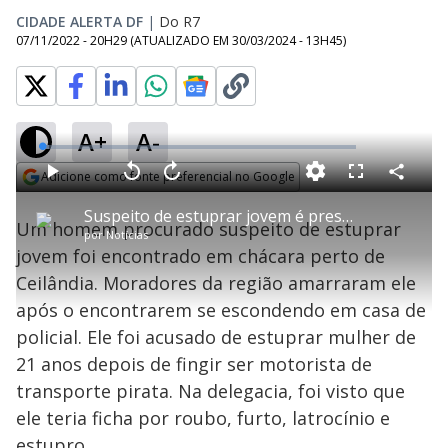
CIDADE ALERTA DF
|
Do R7
07/11/2022 - 20H29
(ATUALIZADO EM
30/03/2024 - 13H45
)
A+
A-
L
o
a
Adicione como fonte preferencial no Google
d
C
P
V
A
P
F
e
o
l
o
v
u
Opens in new window
d
m
a
l
a
l
:
Suspeito de estuprar jovem é preso em chácara de Ceilândia
p
y
t
n
l
2
Um homem procurado suspeito de estuprar
a
a
ç
s
.
por
Notícias
r
r
a
c
3
t
1
r
l
r
1
jovem foi encontrado em chácara perto de
i
0
1
e
%
l
s
0
e
h
Ceilândia. Moradores da região amarraram ele
e
s
n
a
g
e
r
u
g
após o encontrarem se escondendo em casa de
n
u
a
d
n
o
d
policial. Ele foi acusado de estuprar mulher de
s
o
s
21 anos depois de fingir ser motorista de
y
transporte pirata. Na delegacia, foi visto que
ele teria ficha por roubo, furto, latrocínio e
M
u
d
estupro.